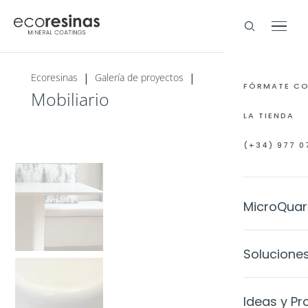
|
|
Ecoresinas
Galería de proyectos
FÓRMATE C
Mobiliario
LA TIENDA
(+34) 977 07
MicroQuar
EL MATERI
Solucione
¿Qué es M
INTERIORE
Ideas y Pr
Preguntas