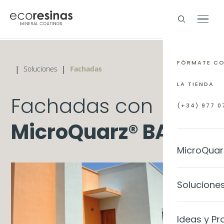
FÓRMATE C
|
|
Soluciones
Fachadas
LA TIENDA
Fachadas con
(+34) 977 07
MicroQuarz® BASE
MicroQuar
EL MATERI
Solucione
¿Qué es M
INTERIORE
Ideas y Pr
Preguntas