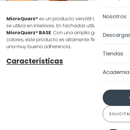
Ànima
Galería d
Nosotros
MicroQuarz®
es un producto versátil que no solo
SISTEMAS
Calce Luc
se utiliza en interiores. En fachadas utilizamos
Casos de
MicroQua
MicroQuarz® BASE
. Con una amplia gama de
Level Colo
Descarga
colores, este producto es altamente flexible y tiene
Blog
MicroQuar
una muy buena adherencia.
Level TRP
Tiendas
MicroQuar
Características
Level TRP 
Academia
MicroQuar
Gel Metall
MicroQua
EXTERIORE
MicroQuar
Fachada
SOLICITA
COLORES
Impermea