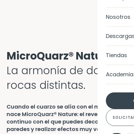
Ànima
Galería d
Nosotros
SISTEMAS
Calce Luc
Casos de
MicroQua
Level Colo
Descarga
Blog
MicroQuar
Level TRP
MicroQuarz® Nature.
Tiendas
MicroQuar
Level TRP 
La armonía de dos
Academia
MicroQuar
Gel Metall
rocas distintas
.
MicroQua
EXTERIORE
MicroQuar
Cuando el cuarzo se alía con el mármol,
Fachada
nace MicroQuarz® Nature: el revestimiento
SOLICITA
continuo con el que puedes decorar tus
COLORES
Impermea
paredes y realizar efectos muy variados.