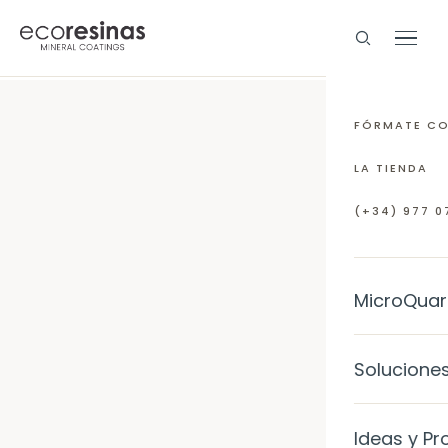
FÓRMATE C
LA TIENDA
(+34) 977 07
MicroQuar
EL MATERI
Solucione
¿Qué es M
INTERIORE
Ideas y Pr
Preguntas