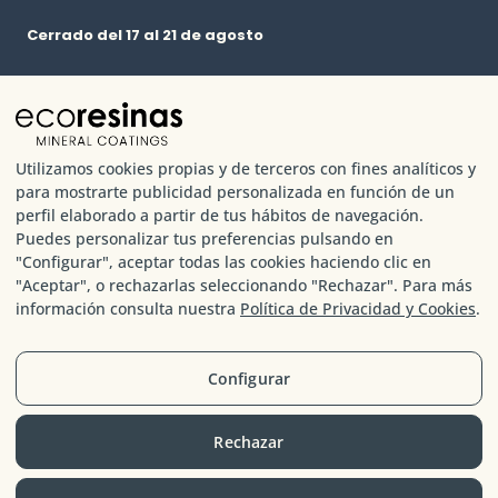
Cerrado del 17 al 21 de agosto
2026 – TODOS LOS DERECHOS RESERVADOS ®ecoresinas
Utilizamos cookies propias y de terceros con fines analíticos y
para mostrarte publicidad personalizada en función de un
perfil elaborado a partir de tus hábitos de navegación.
Puedes personalizar tus preferencias pulsando en
"Configurar", aceptar todas las cookies haciendo clic en
"Aceptar", o rechazarlas seleccionando "Rechazar". Para más
información consulta nuestra
Política de Privacidad y Cookies
.
CONTACTO
(+34) 977 079 111
Configurar
comunicaciones@ecoresinas.com
Rechazar
SÍGUENOS EN REDES SOCIALES