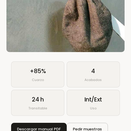
+85%
4
Cuarzo
Acabados
24 h
Int/Ext
Transitable
Uso
Descargar manual PDF
Pedir muestras