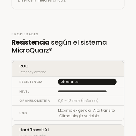
Diseños minerales únicos.
PROPIEDADES
Resistencia
según el sistema
MicroQuarz®
SISTEMA
ROC
Interior y exterior
RESISTENCIA AL DESGASTE
Ultra alta
NIVEL
GRANULOMETRÍA
0,9 – 1,3 mm (esférico)
USO RECOMENDADO
Máxima exigencia · Alto tránsito
· Climatología variable
Hard Transit XL
Interior y exterior