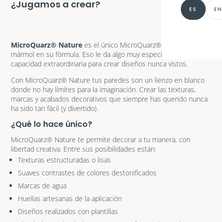
48 colore
¿Jugamos a crear?
ES
E
INDUSTRI
Descargar
Resinas i
MicroQuarz® Nature
es el único MicroQuarz® que incorpora
mármol en su fórmula. Eso le da algo muy especial: una
Mantenim
capacidad extraordinaria para crear diseños nunca vistos.
Con MicroQuarz® Nature tus paredes son un lienzo en blanco
donde no hay límites para la imaginación. Crear las texturas,
marcas y acabados decorativos que siempre has querido nunca
ha sido tan fácil (y divertido).
¿Qué lo hace único?
MicroQuarz® Nature te permite decorar a tu manera, con
libertad creativa. Entre sus posibilidades están:
Texturas estructuradas o lisas
Suaves contrastes de colores destonificados
Marcas de agua
Huellas artesanas de la aplicación
Diseños realizados con plantillas