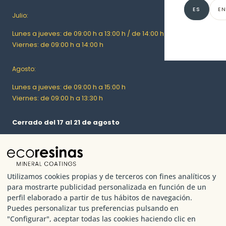
48 colore
ES
E
Julio:
INDUSTRI
Descargar
Lunes a jueves: de 09:00 h a 13:00 h / de 14:00 h a 16:30 h
Resinas i
Viernes: de 09:00 h a 14:00 h
Mantenim
Agosto:
Lunes a jueves: de 09:00 h a 15:00 h
Viernes: de 09:00 h a 13:30 h
Cerrado del 17 al 21 de agosto
FÁBRICA Y ALMACÉN
Utilizamos cookies propias y de terceros con fines analíticos y
Camí Can Quadres, 31, Nave 32 | 08203 Sabadell, Barcelona
para mostrarte publicidad personalizada en función de un
(España)
perfil elaborado a partir de tus hábitos de navegación.
Puedes personalizar tus preferencias pulsando en
Horario de verano (a partir del 29/06/2026):
"Configurar", aceptar todas las cookies haciendo clic en