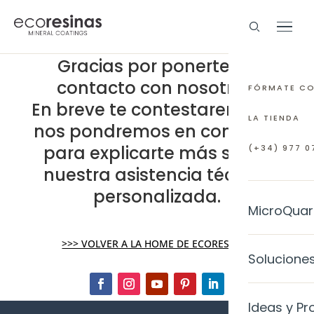
Gracias por ponerte en
contacto con nosotros.
FÓRMATE C
En breve te contestaremos. Y
LA TIENDA
nos pondremos en
contacto
para explicarte más sobre
(+34) 977 07
nuestra asistencia técnica
personalizada.
MicroQuar
>>> VOLVER A LA HOME DE ECORESINAS
EL MATERI
Solucione
¿Qué es M
INTERIORE
Ideas y Pr
Preguntas