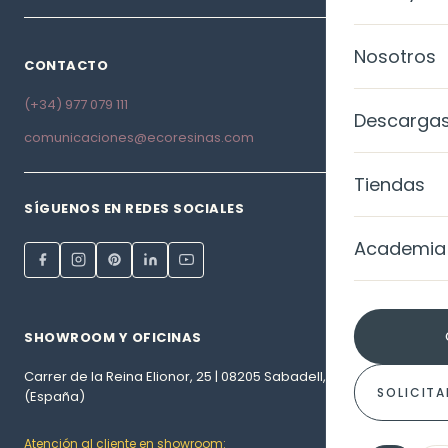
Ànima
Galería d
Nosotros
SISTEMAS
CONTACTO
Calce Luc
Casos de
MicroQua
(+34) 977 079 111
Level Colo
Descarga
comunicaciones@ecoresinas.com
Blog
MicroQuar
Level TRP
Tiendas
MicroQuar
SÍGUENOS EN REDES SOCIALES
Level TRP 
Academia
MicroQuar
Gel Metall
MicroQua
EXTERIORE
SHOWROOM Y OFICINAS
MicroQuar
Fachada
Carrer de la Reina Elionor, 25 | 08205 Sabadell, Barcelona
SOLICITA
(España)
COLORES
Impermea
Atención al cliente en showroom: