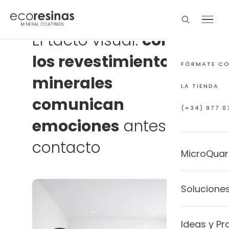
El tacto visual:
cómo
los revestimientos
FÓRMATE C
minerales
LA TIENDA
comunican
(+34) 977 07
emociones
antes del
contacto
MicroQuar
EL MATERI
Solucione
¿Qué es M
INTERIORE
Ideas y Pr
Preguntas