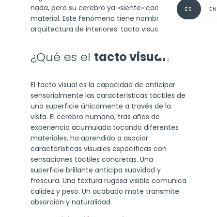
48 colore
nada, pero su cerebro ya «siente» cada
ES
E
material. Este fenómeno tiene nombre en
INDUSTRI
Descargar
arquitectura de interiores: tacto visual.
Resinas i
¿Qué es el
tacto visual
?
Mantenim
El tacto visual es la capacidad de anticipar
sensorialmente las características táctiles de
una superficie únicamente a través de la
vista. El cerebro humano, tras años de
experiencia acumulada tocando diferentes
materiales, ha aprendido a asociar
características visuales específicas con
sensaciones táctiles concretas. Una
superficie brillante anticipa suavidad y
frescura. Una textura rugosa visible comunica
calidez y peso. Un acabado mate transmite
absorción y naturalidad.