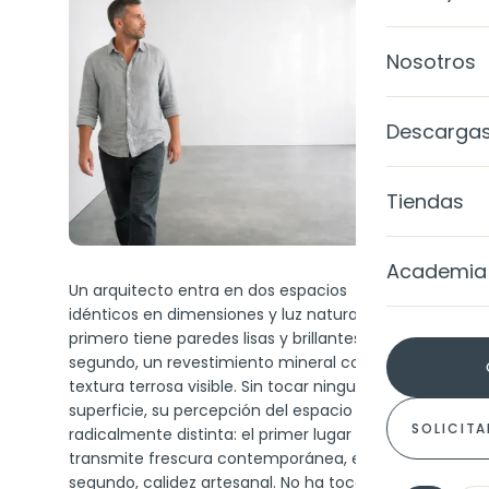
Ànima
Galería d
Nosotros
SISTEMAS
Calce Luc
Casos de
MicroQua
Level Colo
Descarga
Blog
MicroQuar
Level TRP
Tiendas
MicroQuar
Level TRP 
Academia
MicroQuar
Un arquitecto entra en dos espacios
Gel Metall
idénticos en dimensiones y luz natural. El
MicroQua
primero tiene paredes lisas y brillantes. El
segundo, un revestimiento mineral con
EXTERIORE
MicroQuar
textura terrosa visible. Sin tocar ninguna
Fachada
superficie, su percepción del espacio ya es
SOLICITA
radicalmente distinta: el primer lugar le
COLORES
Impermea
transmite frescura contemporánea, el
segundo, calidez artesanal. No ha tocado