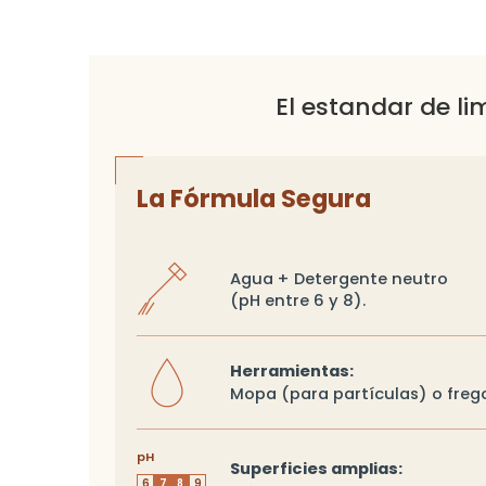
El estandar de li
La Fórmula Segura
Agua + Detergente neutro
(pH entre 6 y 8).
Herramientas:
Mopa (para partículas) o freg
pH
Superficies amplias:
6
7
8
9