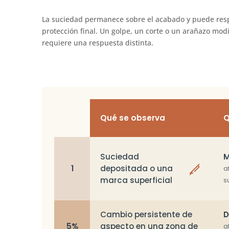
La suciedad permanece sobre el acabado y puede respo
protección final. Un golpe, un corte o un arañazo modif
requiere una respuesta distinta.
Qué se observa
Q
Suciedad
1
depositada o una
a
marca superficial
s
Cambio persistente de
D
5%
aspecto en una zona de
a