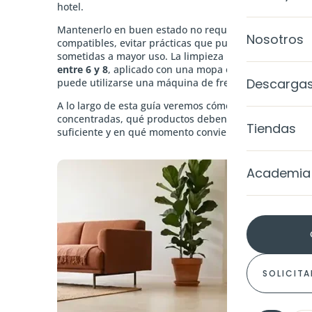
hotel.
Ànima
Mantenerlo en buen estado no requiere un protocolo c
Galería d
Nosotros
compatibles, evitar prácticas que puedan afectar a la 
SISTEMAS
Calce Luc
sometidas a mayor uso. La limpieza habitual se realiz
Casos de
MicroQua
entre 6 y 8
, aplicado con una mopa o una fregona de m
Level Colo
Descarga
puede utilizarse una máquina de fregado suave.
Blog
MicroQuar
A lo largo de esta guía veremos cómo proteger el pav
Level TRP
concentradas, qué productos deben evitarse, cómo act
Tiendas
suficiente y en qué momento conviene valorar el estado
MicroQuar
Level TRP 
Academia
MicroQuar
Gel Metall
MicroQua
EXTERIORE
MicroQuar
Fachada
SOLICITA
COLORES
Impermea