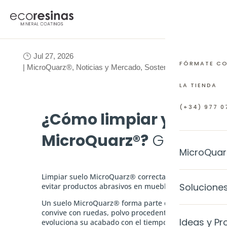
Cómo limpiar y mantener un suelo MicroQuarz, g
Jul 27, 2026
FÓRMATE C
|
MicroQuarz®
,
Noticias y Mercado
,
Sostenibilidad
LA TIENDA
(+34) 977 07
¿Cómo limpiar y mante
MicroQuarz®?
Guía de m
MicroQuar
Limpiar suelo MicroQuarz® correctamente es una tarea 
EL MATERI
Solucione
evitar productos abrasivos en muebles y ruedas.
¿Qué es M
Un suelo MicroQuarz® forma parte de la vida diaria de
convive con ruedas, polvo procedente del exterior y l
INTERIORE
Ideas y Pr
evoluciona su acabado con el tiempo, tanto en una vi
Preguntas