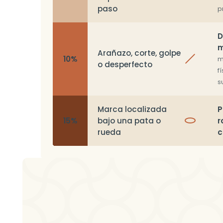
paso
p
D
m
Arañazo, corte, golpe
10%
m
o desperfecto
f
s
Marca localizada
P
15%
bajo una pata o
r
rueda
c